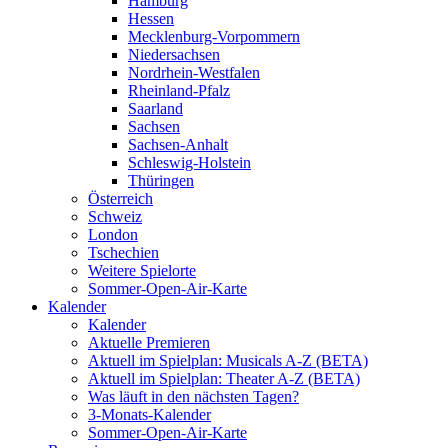
Hamburg
Hessen
Mecklenburg-Vorpommern
Niedersachsen
Nordrhein-Westfalen
Rheinland-Pfalz
Saarland
Sachsen
Sachsen-Anhalt
Schleswig-Holstein
Thüringen
Österreich
Schweiz
London
Tschechien
Weitere Spielorte
Sommer-Open-Air-Karte
Kalender
Kalender
Aktuelle Premieren
Aktuell im Spielplan: Musicals A-Z (BETA)
Aktuell im Spielplan: Theater A-Z (BETA)
Was läuft in den nächsten Tagen?
3-Monats-Kalender
Sommer-Open-Air-Karte