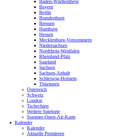
Baden-Württemberg
Bayern
Berlin
Brandenburg
Bremen
Hamburg
Hessen
Mecklenburg-Vorpommern
Niedersachsen
Nordrhein-Westfalen
Rheinland-Pfalz
Saarland
Sachsen
Sachsen-Anhalt
Schleswig-Holstein
Thüringen
Österreich
Schweiz
London
Tschechien
Weitere Spielorte
Sommer-Open-Air-Karte
Kalender
Kalender
Aktuelle Premieren