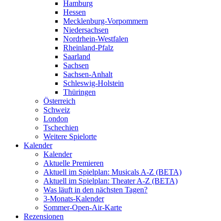
Hamburg
Hessen
Mecklenburg-Vorpommern
Niedersachsen
Nordrhein-Westfalen
Rheinland-Pfalz
Saarland
Sachsen
Sachsen-Anhalt
Schleswig-Holstein
Thüringen
Österreich
Schweiz
London
Tschechien
Weitere Spielorte
Kalender
Kalender
Aktuelle Premieren
Aktuell im Spielplan: Musicals A-Z (BETA)
Aktuell im Spielplan: Theater A-Z (BETA)
Was läuft in den nächsten Tagen?
3-Monats-Kalender
Sommer-Open-Air-Karte
Rezensionen