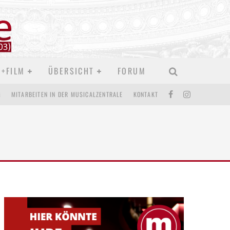
D+FILM
ÜBERSICHT
FORUM
M
MITARBEITEN IN DER MUSICALZENTRALE
KONTAKT