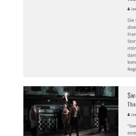
Jen
Die
div
Fran
Sto
int
dan
kom
Reg
Sw
The
Jen
"Sw
ein