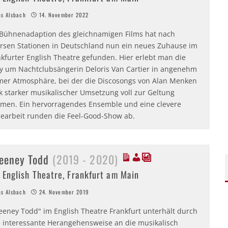
s Alsbach
14. November 2022
 Bühnenadaption des gleichnamigen Films hat nach
ersen Stationen in Deutschland nun ein neues Zuhause im
kfurter English Theatre gefunden. Hier erlebt man die
ry um Nachtclubsängerin Deloris Van Cartier in angenehm
imer Atmosphäre, bei der die Discosongs von Alan Menken
k starker musikalischer Umsetzung voll zur Geltung
men. Ein hervorragendes Ensemble und eine clevere
iearbeit runden die Feel-Good-Show ab.
eeney Todd
(2019 - 2020)
 English Theatre, Frankfurt am Main
s Alsbach
24. November 2019
eeney Todd" im English Theatre Frankfurt unterhält durch
e interessante Herangehensweise an die musikalisch