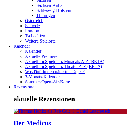
Sachsen
Sachsen-Anhalt
Schleswig-Holstein
Thüringen
Österreich
Schweiz
London
Tschechien
Weitere Spielorte
Kalender
Kalender
Aktuelle Premieren
Aktuell im Spielplan: Musicals A-Z (BETA)
Aktuell im Spielplan: Theater A-Z (BETA)
Was läuft in den nächsten Tagen?
3-Monats-Kalender
Sommer-Open-Air-Karte
Rezensionen
aktuelle Rezensionen
Der Medicus