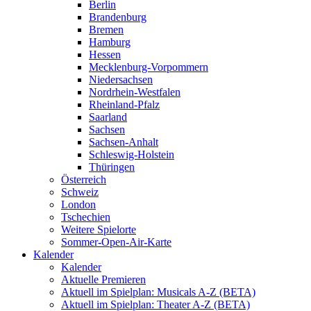
Berlin
Brandenburg
Bremen
Hamburg
Hessen
Mecklenburg-Vorpommern
Niedersachsen
Nordrhein-Westfalen
Rheinland-Pfalz
Saarland
Sachsen
Sachsen-Anhalt
Schleswig-Holstein
Thüringen
Österreich
Schweiz
London
Tschechien
Weitere Spielorte
Sommer-Open-Air-Karte
Kalender
Kalender
Aktuelle Premieren
Aktuell im Spielplan: Musicals A-Z (BETA)
Aktuell im Spielplan: Theater A-Z (BETA)