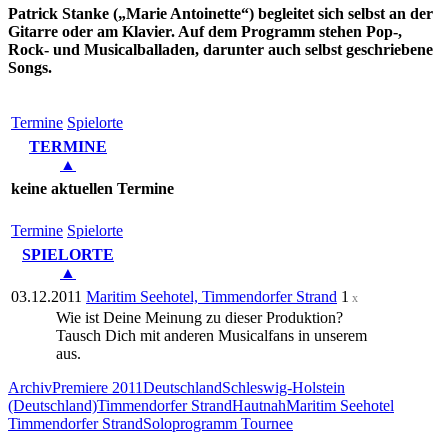
Patrick Stanke („Marie Antoinette“) begleitet sich selbst an der
Gitarre oder am Klavier. Auf dem Programm stehen Pop-,
Rock- und Musicalballaden, darunter auch selbst geschriebene
Songs.
Ter­mi­ne
Spielorte
TERMINE
▲
keine aktuellen Termine
Ter­mi­ne
Spielorte
SPIELORTE
▲
03.12.2011
Maritim Seehotel, Timmendorfer Strand
1
x
Wie ist Deine Meinung zu dieser Produktion?
Tausch Dich mit anderen Musicalfans in unserem
Forum
aus.
Archiv
Premiere 2011
Deutschland
Schleswig-Holstein
(Deutschland)
Timmendorfer Strand
Hautnah
Maritim Seehotel
Timmendorfer Strand
Soloprogramm Tournee