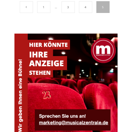
1
…
3
4
5