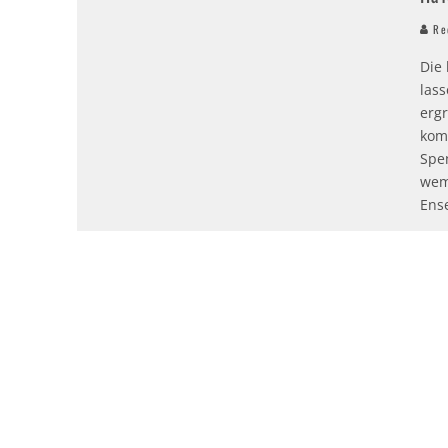
Red
Die 
las
erg
kom
Spe
wem
Ense