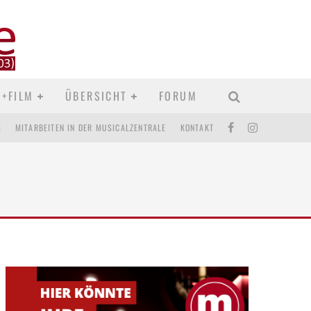
D+FILM
ÜBERSICHT
FORUM
M
MITARBEITEN IN DER MUSICALZENTRALE
KONTAKT