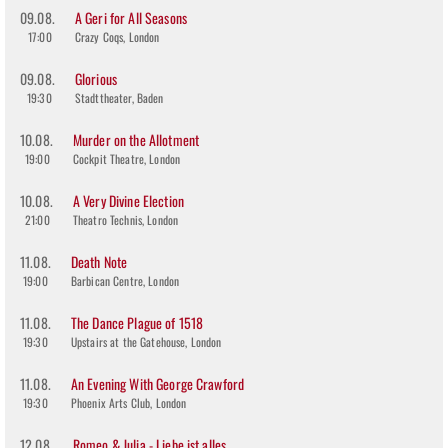
09.08.
A Geri for All Seasons
17:00
Crazy Coqs, London
09.08.
Glorious
19:30
Stadttheater, Baden
10.08.
Murder on the Allotment
19:00
Cockpit Theatre, London
10.08.
A Very Divine Election
21:00
Theatro Technis, London
11.08.
Death Note
19:00
Barbican Centre, London
11.08.
The Dance Plague of 1518
19:30
Upstairs at the Gatehouse, London
11.08.
An Evening With George Crawford
19:30
Phoenix Arts Club, London
12.08.
Romeo & Julia - Liebe ist alles