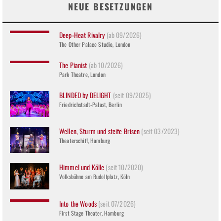
NEUE BESETZUNGEN
Deep-Heat Rivalry
(ab 09/2026)
The Other Palace Studio, London
The Pianist
(ab 10/2026)
Park Theatre, London
BLINDED by DELIGHT
(seit 09/2025)
Friedrichstadt-Palast, Berlin
Wellen, Sturm und steife Brisen
(seit 03/2023)
Theaterschiff, Hamburg
Himmel und Kölle
(seit 10/2020)
Volksbühne am Rudolfplatz, Köln
Into the Woods
(seit 07/2026)
First Stage Theater, Hamburg