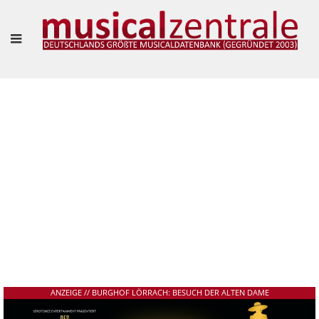
"VIELLEICHT IST ES SOGAR SCHÖN, SICH EINFACH MAL TREIBEN ZU LASSEN."
– MARIANNE LARSEN UND AGNES WIENER IM INTERVIEW
Frank Guevara Pérez
ANZEIGE // BURGHOF LÖRRACH: BESUCH DER ALTEN DAME