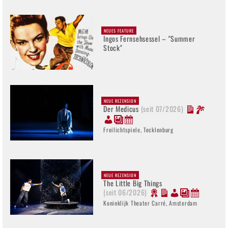
NEUES FEATURE
Ingos Fernsehsessel – "Summer
Stock"
NEUE REZENSION
Der Medicus
(seit 07/2026)
Freilichtspiele, Tecklenburg
NEUE REZENSION
The Little Big Things
(seit 06/2026)
Koninklijk Theater Carré, Amsterdam