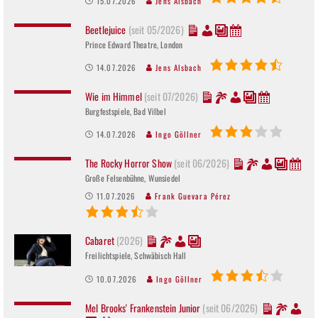
15.07.2026
Jens Alsbach
Beetlejuice
(seit 05/2026)
Prince Edward Theatre, London
14.07.2026
Jens Alsbach
Wie im Himmel
(seit 07/2026)
Burgfestspiele, Bad Vilbel
14.07.2026
Ingo Göllner
The Rocky Horror Show
(seit 06/2026)
Große Felsenbühne, Wunsiedel
11.07.2026
Frank Guevara Pérez
Cabaret
(2026)
Freilichtspiele, Schwäbisch Hall
10.07.2026
Ingo Göllner
Mel Brooks' Frankenstein Junior
(seit 06/2026)