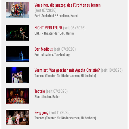
Von einer, die auszog, das Fürchten zu lernen
(seit 07/2026)
Park Schönfeld / Seebühne, Kassel
NICHT MEIN FEUER
(seit 05/2026)
UNI.T - Theater der UdK, Berlin
Der Medicus
(seit 07/2026)
Freilichtspiele, Tecklenburg
Vermisst! Was geschah mit Agatha Christie?
(seit 10/2025)
Tournee (Theater für Niedersachsen, Hildesheim)
Tootsie
(seit 07/2026)
Stadttheater, Baden
Ewig jung
(seit 11/2025)
Tournee (Theater für Niedersachsen, Hildesheim)