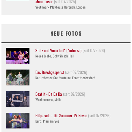
Mona Loser
(seit 07/2025)
Southwark Playhouse Borough, London
NEUE FOTOS
Stolz und Vorurteil* (*oder so)
(seit 07/2026)
Neues Globe, Schwäbisch Hall
Das Buschgespenst
(seit 07/2026)
Naturtheater Greifensteine, Ehrenfriedersdorf
Beat it - Da Da Da
(seit 07/2026)
Wachauarena, Melk
Hitparade - Die Sommer TV Revue
(seit 07/2026)
Burg, Plau am See