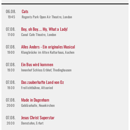
06.08.
Cats
19:45
Regents Park Open Air Theatre, London
07.08.
Boy, oh Boy.... My, What a Lady!
17:00
Canal Cafe Theatre, London
07.08.
Alles Anders - Ein originales Musical
19:00
Klangbrücke im Alten Kulturhaus, Aachen
07.08.
Ein Bus wird kommen
19:30
Innenhof Schloss Erbhof, Thedinghausen
07.08.
Das zauberhafte Land von Oz
19:30
Freilichtbühne, Altusried
07.08.
Made in Dagenham
20:00
Gebläsehalle, Neunkirchen
07.08.
Jesus Christ Superstar
20:30
Domstufen, Erfurt