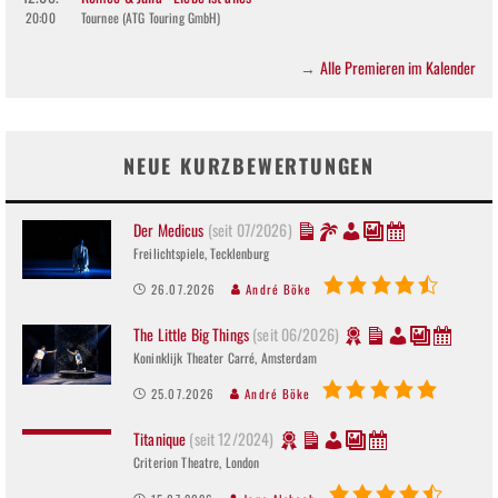
20:00
Tournee (ATG Touring GmbH)
Alle Premieren im Kalender
→
NEUE KURZBEWERTUNGEN
Der Medicus
(seit 07/2026)
Freilichtspiele, Tecklenburg
26.07.2026
André Böke
The Little Big Things
(seit 06/2026)
Koninklijk Theater Carré, Amsterdam
25.07.2026
André Böke
Titanique
(seit 12/2024)
Criterion Theatre, London