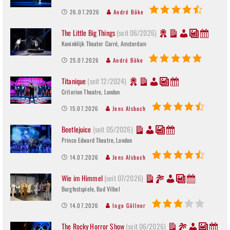
26.07.2026
André Böke
The Little Big Things
(seit 06/2026)
Koninklijk Theater Carré, Amsterdam
25.07.2026
André Böke
Titanique
(seit 12/2024)
Criterion Theatre, London
15.07.2026
Jens Alsbach
Beetlejuice
(seit 05/2026)
Prince Edward Theatre, London
14.07.2026
Jens Alsbach
Wie im Himmel
(seit 07/2026)
Burgfestspiele, Bad Vilbel
14.07.2026
Ingo Göllner
The Rocky Horror Show
(seit 06/2026)