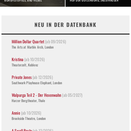
BURGFESTSPIELE, BAD VILBEL
HOF DER GÖTZENBURG, JAGSTHAUSEN
NEU IN DER DATENBANK
Million Dollar Quartet
(ab 09/2026)
The Arts at Marble Arch, London
Kristina
(ab 10/2026)
Theaterzelt, Koblenz
Private Jones
(ab 12/2026)
Southwark Playhouse Elephant, London
Walpurga Teil 2 - Der Hexenwahn
(ab 05/2027)
Harzer Bergtheater, Thale
Annie
(ab 10/2026)
Brookside Theatre, London
A Swell Party
(ab 12/2026)