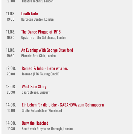
21:00
Theatro Technis, London
11.08.
Death Note
19:00
Barbican Centre, London
11.08.
The Dance Plague of 1518
19:30
Upstairs at the Gatehouse, London
11.08.
An Evening With George Crawford
19:30
Phoenix Arts Club, London
12.08.
Romeo & Julia - Liebe ist alles
20:00
Tournee (ATG Touring GmbH)
13.08.
West Side Story
20:30
Saarpolygon, Ensdorf
14.08.
Ein Leben für die Liebe - CASANOVA zum Schnuppern
15:00
Große Felsenbühne, Wunsiedel
14.08.
Bury the Hatchet
19:30
Southwark Playhouse Borough, London