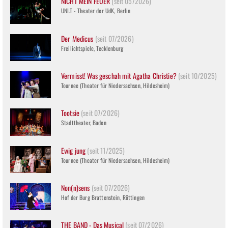
NICHT MEIN FEUER
(seit 05/2026)
UNI.T - Theater der UdK, Berlin
Der Medicus
(seit 07/2026)
Freilichtspiele, Tecklenburg
Vermisst! Was geschah mit Agatha Christie?
(seit 10/2025)
Tournee (Theater für Niedersachsen, Hildesheim)
Tootsie
(seit 07/2026)
Stadttheater, Baden
Ewig jung
(seit 11/2025)
Tournee (Theater für Niedersachsen, Hildesheim)
Non(n)sens
(seit 07/2026)
Hof der Burg Brattenstein, Röttingen
THE BAND - Das Musical
(seit 07/2026)