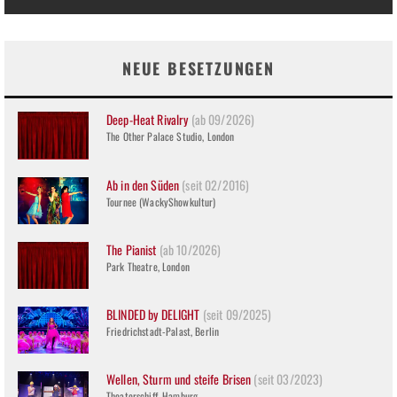
NEUE BESETZUNGEN
Deep-Heat Rivalry
(ab 09/2026)
The Other Palace Studio, London
Ab in den Süden
(seit 02/2016)
Tournee (WackyShowkultur)
The Pianist
(ab 10/2026)
Park Theatre, London
BLINDED by DELIGHT
(seit 09/2025)
Friedrichstadt-Palast, Berlin
Wellen, Sturm und steife Brisen
(seit 03/2023)
Theaterschiff, Hamburg