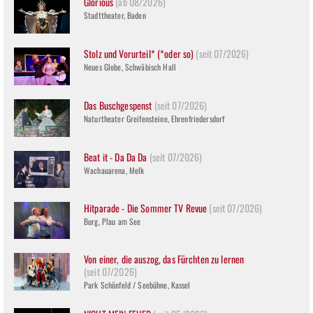
Glorious
(ab 08/2026)
Stadttheater, Baden
Stolz und Vorurteil* (*oder so)
(seit 07/2026)
Neues Globe, Schwäbisch Hall
Das Buschgespenst
(seit 07/2026)
Naturtheater Greifensteine, Ehrenfriedersdorf
Beat it - Da Da Da
(seit 07/2026)
Wachauarena, Melk
Hitparade - Die Sommer TV Revue
(seit 07/2026)
Burg, Plau am See
Von einer, die auszog, das Fürchten zu lernen
(seit 07/2026)
Park Schönfeld / Seebühne, Kassel