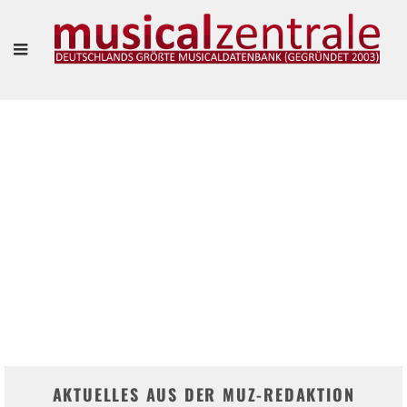
"VIELLEICHT IST ES SOGAR SCHÖN, SICH EINFACH MAL TREIBEN ZU LASSEN."
– MARIANNE LARSEN UND AGNES WIENER IM INTERVIEW
Frank Guevara Pérez
AKTUELLES AUS DER MUZ-REDAKTION