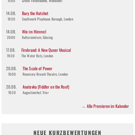
15:00
Große Felsenbühne, Wunsiedel
14.08.
Bury the Hatchet
19:30
Southwark Playhouse Borough, London
14.08.
Wie im Himmel
20:00
Kulturzentrum, Güssing
17.08.
Firebrand: A New Queer Musical
19:30
The Water Rats, London
20.08.
The Scale of Power
16:00
Rosemary Branch Theatre, London
20.08.
Anatevka (Fiddler on the Roof)
19:30
Augustinerhof, Trier
Alle Premieren im Kalender
→
NEUE KURZBEWERTUNGEN