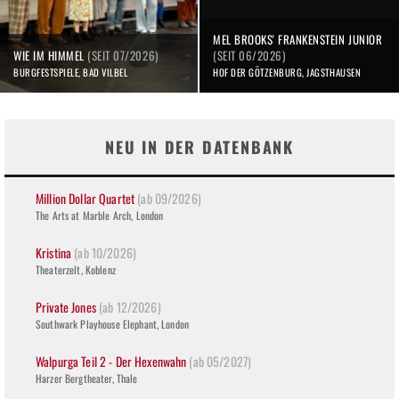
MEL BROOKS' FRANKENSTEIN JUNIOR
WIE IM HIMMEL
(SEIT 07/2026)
(SEIT 06/2026)
BURGFESTSPIELE, BAD VILBEL
HOF DER GÖTZENBURG, JAGSTHAUSEN
NEU IN DER DATENBANK
Million Dollar Quartet
(ab 09/2026)
The Arts at Marble Arch, London
Kristina
(ab 10/2026)
Theaterzelt, Koblenz
Private Jones
(ab 12/2026)
Southwark Playhouse Elephant, London
Walpurga Teil 2 - Der Hexenwahn
(ab 05/2027)
Harzer Bergtheater, Thale