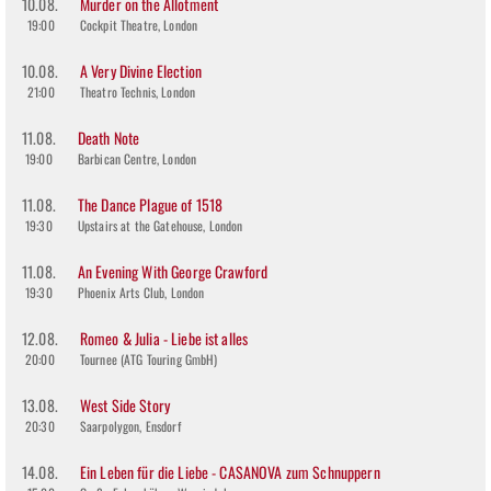
10.08.
Murder on the Allotment
19:00
Cockpit Theatre, London
10.08.
A Very Divine Election
21:00
Theatro Technis, London
11.08.
Death Note
19:00
Barbican Centre, London
11.08.
The Dance Plague of 1518
19:30
Upstairs at the Gatehouse, London
11.08.
An Evening With George Crawford
19:30
Phoenix Arts Club, London
12.08.
Romeo & Julia - Liebe ist alles
20:00
Tournee (ATG Touring GmbH)
13.08.
West Side Story
20:30
Saarpolygon, Ensdorf
14.08.
Ein Leben für die Liebe - CASANOVA zum Schnuppern