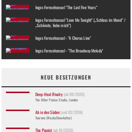
Ingos Fernsehsessel "The Last Five Years“
Ingos Fernsehsessel "Love Me Tonight" („Schloss im Mond“ /
„Schönste, liebe mich“)
Ingos Fernsehsessel - "A Chorus Line"
Ingos Fernsehsessel - "The Broadway Melody"
NEUE BESETZUNGEN
Deep-Heat Rivalry
(ab 09/2026)
The Other Palace Studio, London
Ab in den Süden
(seit 02/2016)
Tournee (WackyShowkultur)
The Pianist
(ab 10/2026)