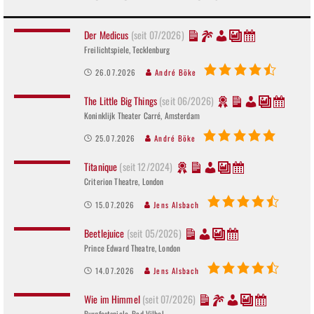
Der Medicus
(seit 07/2026)
Freilichtspiele, Tecklenburg
26.07.2026
André Böke
The Little Big Things
(seit 06/2026)
Koninklijk Theater Carré, Amsterdam
25.07.2026
André Böke
Titanique
(seit 12/2024)
Criterion Theatre, London
15.07.2026
Jens Alsbach
Beetlejuice
(seit 05/2026)
Prince Edward Theatre, London
14.07.2026
Jens Alsbach
Wie im Himmel
(seit 07/2026)
Burgfestspiele, Bad Vilbel