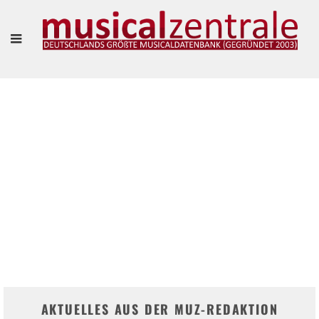
"VIELLEICHT IST ES SOGAR SCHÖN, SICH EINFACH MAL TREIBEN ZU LASSEN."
– MARIANNE LARSEN UND AGNES WIENER IM INTERVIEW
Frank Guevara Pérez
AKTUELLES AUS DER MUZ-REDAKTION