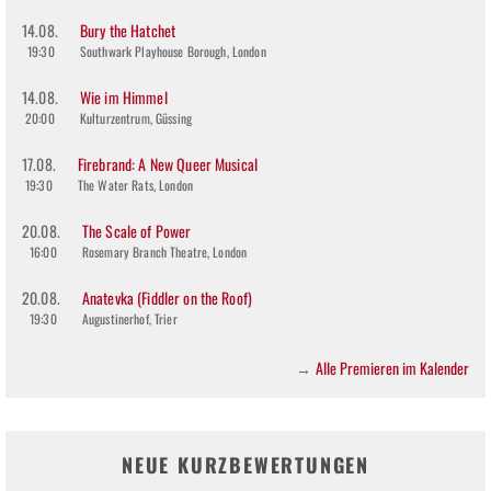
14.08.
Bury the Hatchet
19:30
Southwark Playhouse Borough, London
14.08.
Wie im Himmel
20:00
Kulturzentrum, Güssing
17.08.
Firebrand: A New Queer Musical
19:30
The Water Rats, London
20.08.
The Scale of Power
16:00
Rosemary Branch Theatre, London
20.08.
Anatevka (Fiddler on the Roof)
19:30
Augustinerhof, Trier
Alle Premieren im Kalender
→
NEUE KURZBEWERTUNGEN