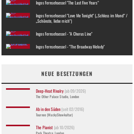
Ingos Fernsehsessel "The Last Five Years“
Ingos Fernsehsessel "Love Me Tonight" („Schloss im Mond“ /
„Schönste, liebe mich“)
Ingos Fernsehsessel - "A Chorus Line"
Ingos Fernsehsessel - "The Broadway Melody"
NEUE BESETZUNGEN
Deep-Heat Rivalry
(ab 09/2026)
The Other Palace Studio, London
Ab in den Süden
(seit 02/2016)
Tournee (WackyShowkultur)
The Pianist
(ab 10/2026)
Park Theatre, London