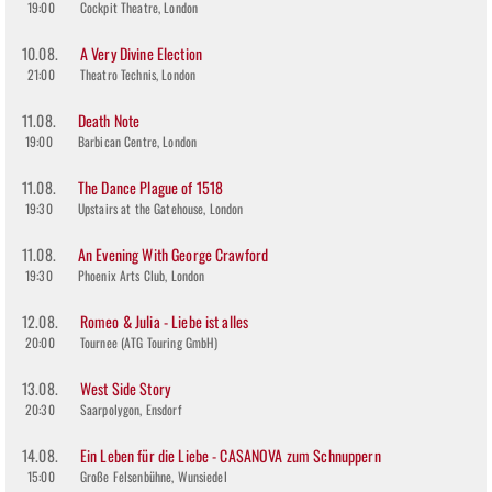
19:00
Cockpit Theatre, London
10.08.
A Very Divine Election
21:00
Theatro Technis, London
11.08.
Death Note
19:00
Barbican Centre, London
11.08.
The Dance Plague of 1518
19:30
Upstairs at the Gatehouse, London
11.08.
An Evening With George Crawford
19:30
Phoenix Arts Club, London
12.08.
Romeo & Julia - Liebe ist alles
20:00
Tournee (ATG Touring GmbH)
13.08.
West Side Story
20:30
Saarpolygon, Ensdorf
14.08.
Ein Leben für die Liebe - CASANOVA zum Schnuppern
15:00
Große Felsenbühne, Wunsiedel