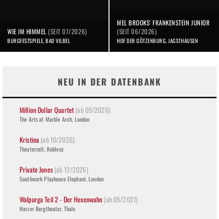
MEL BROOKS' FRANKENSTEIN JUNIOR
WIE IM HIMMEL
(SEIT 07/2026)
(SEIT 06/2026)
BURGFESTSPIELE, BAD VILBEL
HOF DER GÖTZENBURG, JAGSTHAUSEN
NEU IN DER DATENBANK
Million Dollar Quartet
(ab 09/2026)
The Arts at Marble Arch, London
Kristina
(ab 10/2026)
Theaterzelt, Koblenz
Private Jones
(ab 12/2026)
Southwark Playhouse Elephant, London
Walpurga Teil 2 - Der Hexenwahn
(ab 05/2027)
Harzer Bergtheater, Thale