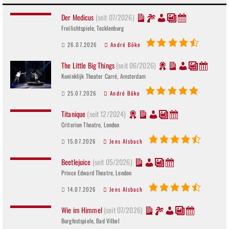
Der Medicus
(seit 07/2026)
Freilichtspiele, Tecklenburg
26.07.2026
André Böke
The Little Big Things
(seit 06/2026)
Koninklijk Theater Carré, Amsterdam
25.07.2026
André Böke
Titanique
(seit 12/2024)
Criterion Theatre, London
15.07.2026
Jens Alsbach
Beetlejuice
(seit 05/2026)
Prince Edward Theatre, London
14.07.2026
Jens Alsbach
Wie im Himmel
(seit 07/2026)
Burgfestspiele, Bad Vilbel