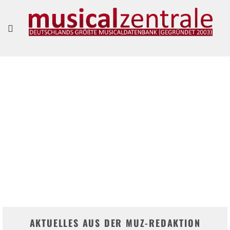
"VIELLEICHT IST ES SOGAR SCHÖN, SICH EINFACH MAL TREIBEN ZU LASSEN."
– MARIANNE LARSEN UND AGNES WIENER IM INTERVIEW
Frank Guevara Pérez
AKTUELLES AUS DER MUZ-REDAKTION