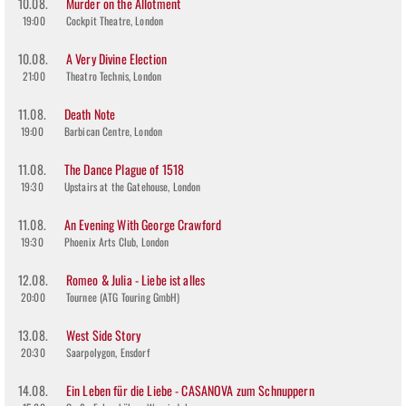
10.08.
Murder on the Allotment
19:00
Cockpit Theatre, London
10.08.
A Very Divine Election
21:00
Theatro Technis, London
11.08.
Death Note
19:00
Barbican Centre, London
11.08.
The Dance Plague of 1518
19:30
Upstairs at the Gatehouse, London
11.08.
An Evening With George Crawford
19:30
Phoenix Arts Club, London
12.08.
Romeo & Julia - Liebe ist alles
20:00
Tournee (ATG Touring GmbH)
13.08.
West Side Story
20:30
Saarpolygon, Ensdorf
14.08.
Ein Leben für die Liebe - CASANOVA zum Schnuppern