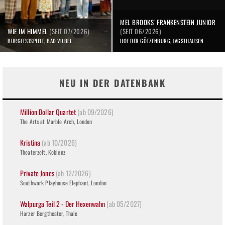
MEL BROOKS' FRANKENSTEIN JUNIOR
WIE IM HIMMEL
(SEIT 07/2026)
(SEIT 06/2026)
BURGFESTSPIELE, BAD VILBEL
HOF DER GÖTZENBURG, JAGSTHAUSEN
NEU IN DER DATENBANK
Million Dollar Quartet
(ab 09/2026)
The Arts at Marble Arch, London
Kristina
(ab 10/2026)
Theaterzelt, Koblenz
Private Jones
(ab 12/2026)
Southwark Playhouse Elephant, London
Walpurga Teil 2 - Der Hexenwahn
(ab 05/2027)
Harzer Bergtheater, Thale