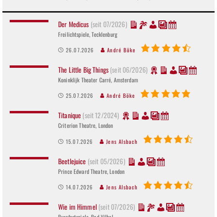
Der Medicus
(seit 07/2026)
Freilichtspiele, Tecklenburg
26.07.2026
André Böke
The Little Big Things
(seit 06/2026)
Koninklijk Theater Carré, Amsterdam
25.07.2026
André Böke
Titanique
(seit 12/2024)
Criterion Theatre, London
15.07.2026
Jens Alsbach
Beetlejuice
(seit 05/2026)
Prince Edward Theatre, London
14.07.2026
Jens Alsbach
Wie im Himmel
(seit 07/2026)
Burgfestspiele, Bad Vilbel