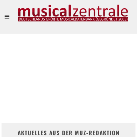
"VIELLEICHT IST ES SOGAR SCHÖN, SICH EINFACH MAL TREIBEN ZU LASSEN."
– MARIANNE LARSEN UND AGNES WIENER IM INTERVIEW
Frank Guevara Pérez
AKTUELLES AUS DER MUZ-REDAKTION