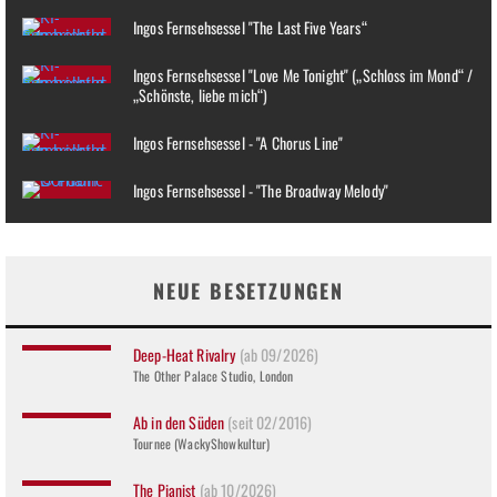
Ingos Fernsehsessel "The Last Five Years“
Ingos Fernsehsessel "Love Me Tonight" („Schloss im Mond“ /
„Schönste, liebe mich“)
Ingos Fernsehsessel - "A Chorus Line"
Ingos Fernsehsessel - "The Broadway Melody"
NEUE BESETZUNGEN
Deep-Heat Rivalry
(ab 09/2026)
The Other Palace Studio, London
Ab in den Süden
(seit 02/2016)
Tournee (WackyShowkultur)
The Pianist
(ab 10/2026)