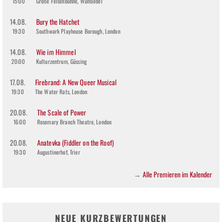
15:00
Große Felsenbühne, Wunsiedel
14.08.
Bury the Hatchet
19:30
Southwark Playhouse Borough, London
14.08.
Wie im Himmel
20:00
Kulturzentrum, Güssing
17.08.
Firebrand: A New Queer Musical
19:30
The Water Rats, London
20.08.
The Scale of Power
16:00
Rosemary Branch Theatre, London
20.08.
Anatevka (Fiddler on the Roof)
19:30
Augustinerhof, Trier
Alle Premieren im Kalender
→
NEUE KURZBEWERTUNGEN