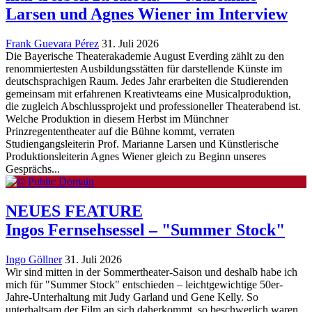
Larsen und Agnes Wiener im Interview
Frank Guevara Pérez
31. Juli 2026
Die Bayerische Theaterakademie August Everding zählt zu den
renommiertesten Ausbildungsstätten für darstellende Künste im
deutschsprachigen Raum. Jedes Jahr erarbeiten die Studierenden
gemeinsam mit erfahrenen Kreativteams eine Musicalproduktion,
die zugleich Abschlussprojekt und professioneller Theaterabend ist.
Welche Produktion in diesem Herbst im Münchner
Prinzregententheater auf die Bühne kommt, verraten
Studiengangsleiterin Prof. Marianne Larsen und Künstlerische
Produktionsleiterin Agnes Wiener gleich zu Beginn unseres
Gesprächs...
NEUES FEATURE
Ingos Fernsehsessel – "Summer Stock"
Ingo Göllner
31. Juli 2026
Wir sind mitten in der Sommertheater-Saison und deshalb habe ich
mich für "Summer Stock" entschieden – leichtgewichtige 50er-
Jahre-Unterhaltung mit Judy Garland und Gene Kelly. So
unterhaltsam der Film an sich daherkommt, so beschwerlich waren