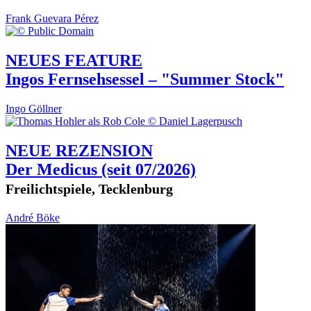
Frank Guevara Pérez
NEUES FEATURE
Ingos Fernsehsessel – "Summer Stock"
Ingo Göllner
NEUE REZENSION
Der Medicus
(seit 07/2026)
Freilichtspiele, Tecklenburg
André Böke