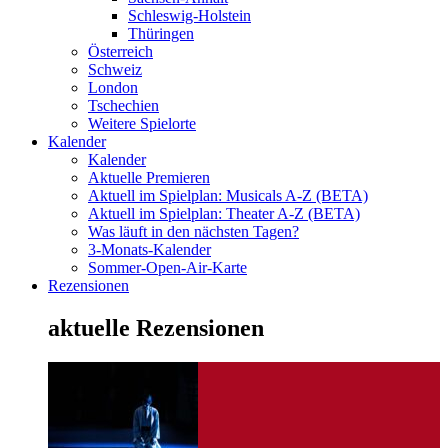
Schleswig-Holstein
Thüringen
Österreich
Schweiz
London
Tschechien
Weitere Spielorte
Kalender
Kalender
Aktuelle Premieren
Aktuell im Spielplan: Musicals A-Z (BETA)
Aktuell im Spielplan: Theater A-Z (BETA)
Was läuft in den nächsten Tagen?
3-Monats-Kalender
Sommer-Open-Air-Karte
Rezensionen
aktuelle Rezensionen