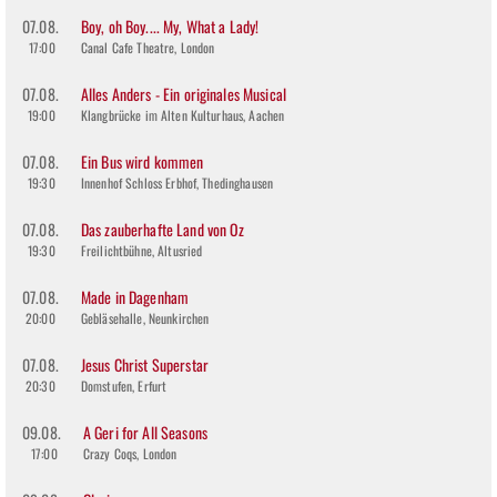
07.08.
Boy, oh Boy.... My, What a Lady!
17:00
Canal Cafe Theatre, London
07.08.
Alles Anders - Ein originales Musical
19:00
Klangbrücke im Alten Kulturhaus, Aachen
07.08.
Ein Bus wird kommen
19:30
Innenhof Schloss Erbhof, Thedinghausen
07.08.
Das zauberhafte Land von Oz
19:30
Freilichtbühne, Altusried
07.08.
Made in Dagenham
20:00
Gebläsehalle, Neunkirchen
07.08.
Jesus Christ Superstar
20:30
Domstufen, Erfurt
09.08.
A Geri for All Seasons
17:00
Crazy Coqs, London