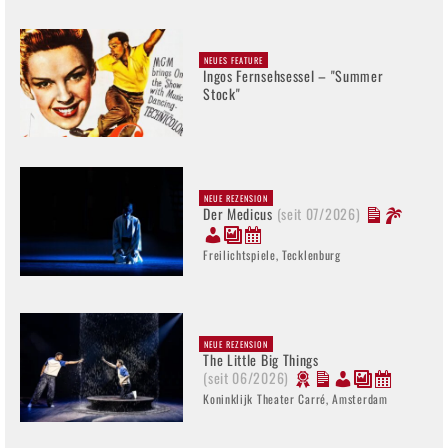
NEUES FEATURE
Ingos Fernsehsessel – "Summer
Stock"
NEUE REZENSION
Der Medicus
(seit 07/2026)
Freilichtspiele, Tecklenburg
NEUE REZENSION
The Little Big Things
(seit 06/2026)
Koninklijk Theater Carré, Amsterdam