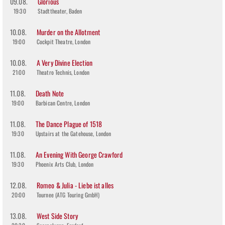
09.08.
Glorious
19:30
Stadttheater, Baden
10.08.
Murder on the Allotment
19:00
Cockpit Theatre, London
10.08.
A Very Divine Election
21:00
Theatro Technis, London
11.08.
Death Note
19:00
Barbican Centre, London
11.08.
The Dance Plague of 1518
19:30
Upstairs at the Gatehouse, London
11.08.
An Evening With George Crawford
19:30
Phoenix Arts Club, London
12.08.
Romeo & Julia - Liebe ist alles
20:00
Tournee (ATG Touring GmbH)
13.08.
West Side Story