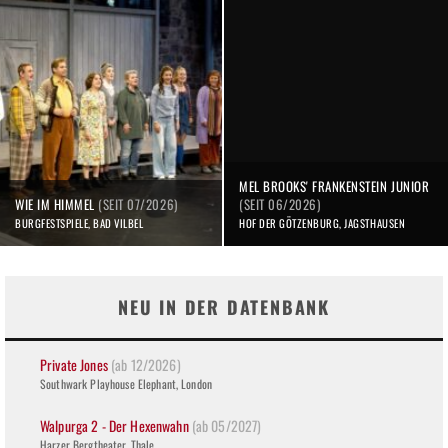
MEL BROOKS' FRANKENSTEIN JUNIOR
WIE IM HIMMEL
(SEIT 07/2026)
(SEIT 06/2026)
BURGFESTSPIELE, BAD VILBEL
HOF DER GÖTZENBURG, JAGSTHAUSEN
NEU IN DER DATENBANK
Private Jones
(ab 12/2026)
Southwark Playhouse Elephant, London
Walpurga 2 - Der Hexenwahn
(ab 05/2027)
Harzer Bergtheater, Thale