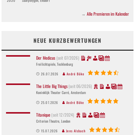
20:30
Saarpolygon, Ensdorf
Alle Premieren im Kalender
→
NEUE KURZBEWERTUNGEN
Der Medicus
(seit 07/2026)
Freilichtspiele, Tecklenburg
26.07.2026
André Böke
The Little Big Things
(seit 06/2026)
Koninklijk Theater Carré, Amsterdam
25.07.2026
André Böke
Titanique
(seit 12/2024)
Criterion Theatre, London
15.07.2026
Jens Alsbach