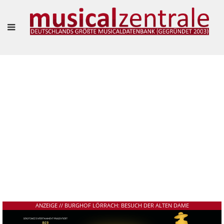
"VIELLEICHT IST ES SOGAR SCHÖN, SICH EINFACH MAL TREIBEN ZU LASSEN."
– MARIANNE LARSEN UND AGNES WIENER IM INTERVIEW
Frank Guevara Pérez
ANZEIGE // BURGHOF LÖRRACH: BESUCH DER ALTEN DAME