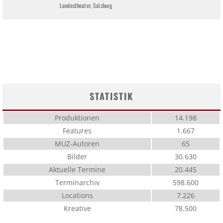
Landestheater, Salzburg
STATISTIK
Produktionen
14.198
Features
1.667
MUZ-Autoren
65
Bilder
30.630
Aktuelle Termine
20.445
Terminarchiv
598.600
Locations
7.226
Kreative
78.500