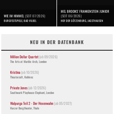
MEL BROOKS' FRANKENSTEIN JUNIOR
WIE IM HIMMEL
(SEIT 07/2026)
(SEIT 06/2026)
BURGFESTSPIELE, BAD VILBEL
HOF DER GÖTZENBURG, JAGSTHAUSEN
NEU IN DER DATENBANK
Million Dollar Quartet
(ab 09/2026)
The Arts at Marble Arch, London
Kristina
(ab 10/2026)
Theaterzelt, Koblenz
Private Jones
(ab 12/2026)
Southwark Playhouse Elephant, London
Walpurga Teil 2 - Der Hexenwahn
(ab 05/2027)
Harzer Bergtheater, Thale