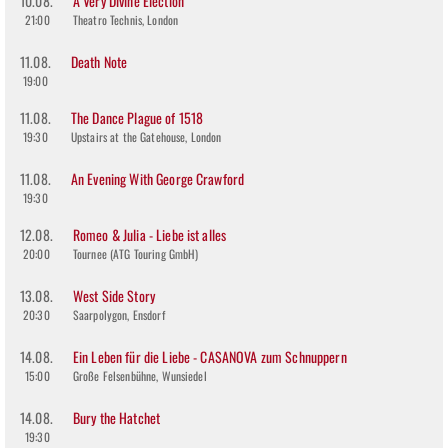
10.08.
A Very Divine Election
21:00
Theatro Technis, London
11.08.
Death Note
19:00
11.08.
The Dance Plague of 1518
19:30
Upstairs at the Gatehouse, London
11.08.
An Evening With George Crawford
19:30
12.08.
Romeo & Julia - Liebe ist alles
20:00
Tournee (ATG Touring GmbH)
13.08.
West Side Story
20:30
Saarpolygon, Ensdorf
14.08.
Ein Leben für die Liebe - CASANOVA zum Schnuppern
15:00
Große Felsenbühne, Wunsiedel
14.08.
Bury the Hatchet
19:30