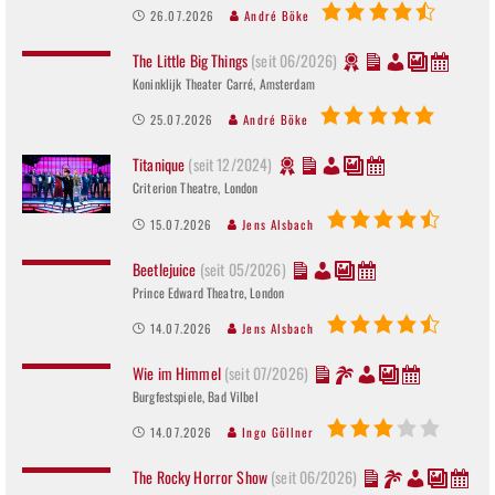
26.07.2026
André Böke
The Little Big Things
(seit 06/2026)
Koninklijk Theater Carré, Amsterdam
25.07.2026
André Böke
Titanique
(seit 12/2024)
Criterion Theatre, London
15.07.2026
Jens Alsbach
Beetlejuice
(seit 05/2026)
Prince Edward Theatre, London
14.07.2026
Jens Alsbach
Wie im Himmel
(seit 07/2026)
Burgfestspiele, Bad Vilbel
14.07.2026
Ingo Göllner
The Rocky Horror Show
(seit 06/2026)