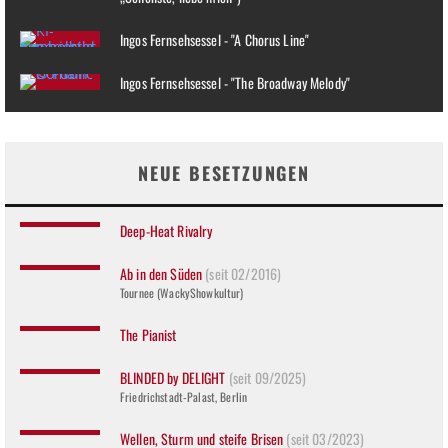
Ingos Fernsehsessel - "A Chorus Line"
Ingos Fernsehsessel - "The Broadway Melody"
NEUE BESETZUNGEN
Deep-Heat Rivalry
Ab in den Süden
(seit 02/2016)
Tournee (WackyShowkultur)
The Pianist
BLINDED by DELIGHT
(seit 09/2025)
Friedrichstadt-Palast, Berlin
Wellen, Sturm und steife Brisen
(seit 03/2023)