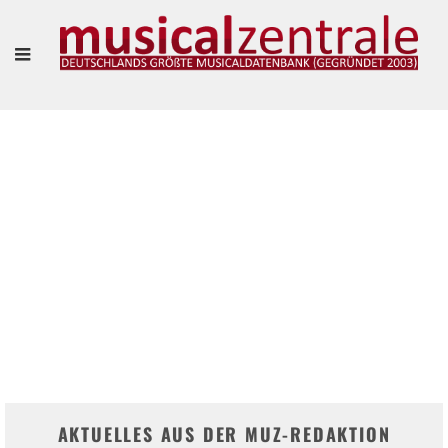
"VIELLEICHT IST ES SOGAR SCHÖN, SICH EINFACH MAL TREIBEN ZU LASSEN."
– MARIANNE LARSEN UND AGNES WIENER IM INTERVIEW
Frank Guevara Pérez
AKTUELLES AUS DER MUZ-REDAKTION