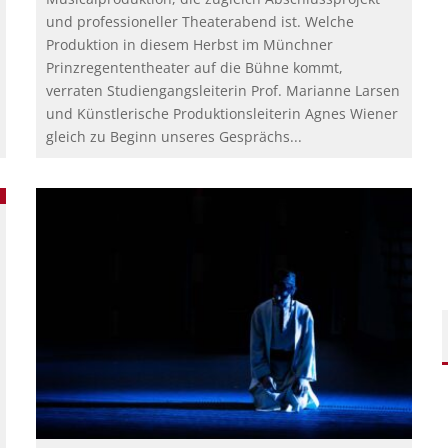
und professioneller Theaterabend ist. Welche
Produktion in diesem Herbst im Münchner
Prinzregententheater auf die Bühne kommt,
verraten Studiengangsleiterin Prof. Marianne Larsen
und Künstlerische Produktionsleiterin Agnes Wiener
gleich zu Beginn unseres Gesprächs...