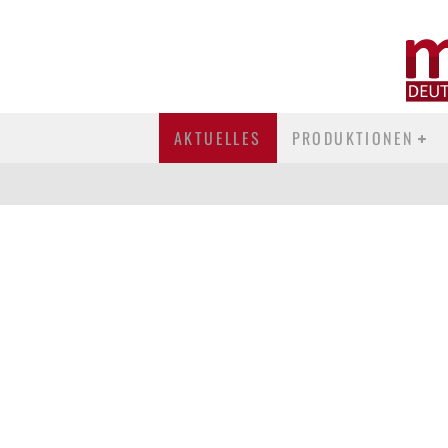
Neu
AKTUELLES
PRODUKTIONEN
"VIELLEICHT IST ES SOGAR SCHÖN, SICH
EINFACH MAL TREIBEN ZU LASSEN." –
MARIANNE LARSEN UND AGNES WIENER IM
INTERVIEW