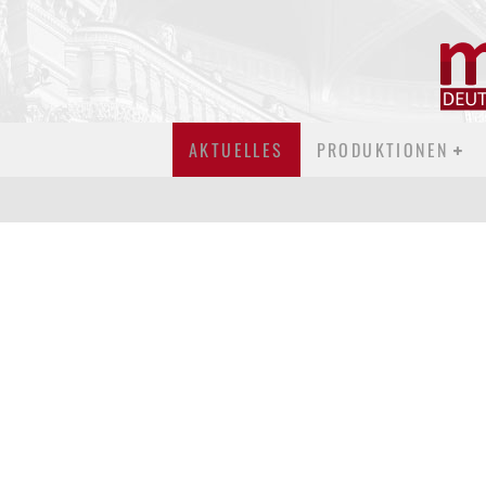
Neu
AKTUELLES
PRODUKTIONEN
"VIELLEICHT IST ES SOGAR SCHÖN, SICH
EINFACH MAL TREIBEN ZU LASSEN." –
MARIANNE LARSEN UND AGNES WIENER IM
INTERVIEW