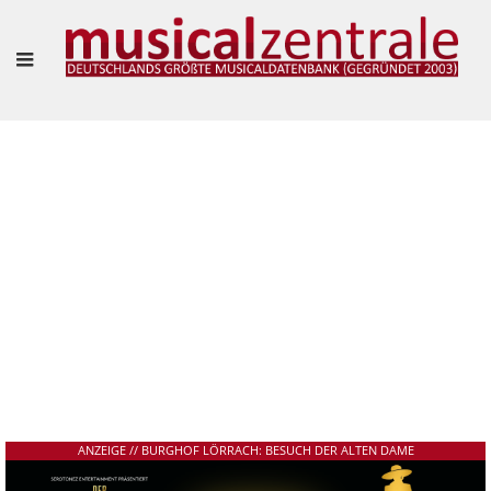
"VIELLEICHT IST ES SOGAR SCHÖN, SICH EINFACH MAL TREIBEN ZU LASSEN."
– MARIANNE LARSEN UND AGNES WIENER IM INTERVIEW
Frank Guevara Pérez
ANZEIGE // BURGHOF LÖRRACH: BESUCH DER ALTEN DAME