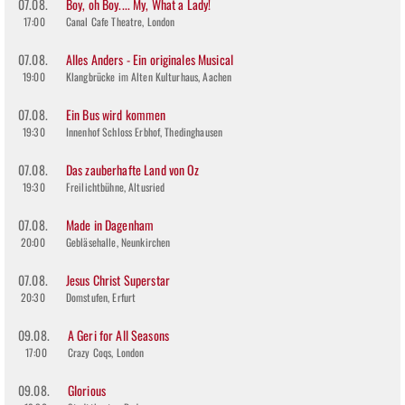
07.08.
Boy, oh Boy.... My, What a Lady!
17:00
Canal Cafe Theatre, London
07.08.
Alles Anders - Ein originales Musical
19:00
Klangbrücke im Alten Kulturhaus, Aachen
07.08.
Ein Bus wird kommen
19:30
Innenhof Schloss Erbhof, Thedinghausen
07.08.
Das zauberhafte Land von Oz
19:30
Freilichtbühne, Altusried
07.08.
Made in Dagenham
20:00
Gebläsehalle, Neunkirchen
07.08.
Jesus Christ Superstar
20:30
Domstufen, Erfurt
09.08.
A Geri for All Seasons
17:00
Crazy Coqs, London
09.08.
Glorious