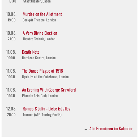
19:30
Stadttheater, Baden
10.08.
Murder on the Allotment
19:00
Cockpit Theatre, London
10.08.
A Very Divine Election
21:00
Theatro Technis, London
11.08.
Death Note
19:00
Barbican Centre, London
11.08.
The Dance Plague of 1518
19:30
Upstairs at the Gatehouse, London
11.08.
An Evening With George Crawford
19:30
Phoenix Arts Club, London
12.08.
Romeo & Julia - Liebe ist alles
20:00
Tournee (ATG Touring GmbH)
Alle Premieren im Kalender
→