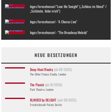
Ingos Fernsehsessel "Love Me Tonight" („Schloss im Mond“ /
„Schönste, liebe mich“)
Ingos Fernsehsessel - "A Chorus Line"
Ingos Fernsehsessel - "The Broadway Melody"
NEUE BESETZUNGEN
Deep-Heat Rivalry
(ab 09/2026)
The Other Palace Studio, London
The Pianist
(ab 10/2026)
Park Theatre, London
BLINDED by DELIGHT
(seit 09/2025)
Friedrichstadt-Palast, Berlin