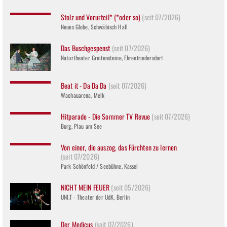
Stolz und Vorurteil* (*oder so)
(seit 07/2026)
Neues Globe, Schwäbisch Hall
Das Buschgespenst
(seit 07/2026)
Naturtheater Greifensteine, Ehrenfriedersdorf
Beat it - Da Da Da
(seit 07/2026)
Wachauarena, Melk
Hitparade - Die Sommer TV Revue
(seit 07/2026)
Burg, Plau am See
Von einer, die auszog, das Fürchten zu lernen
(seit 07/2026)
Park Schönfeld / Seebühne, Kassel
NICHT MEIN FEUER
(seit 05/2026)
UNI.T - Theater der UdK, Berlin
Der Medicus
(seit 07/2026)