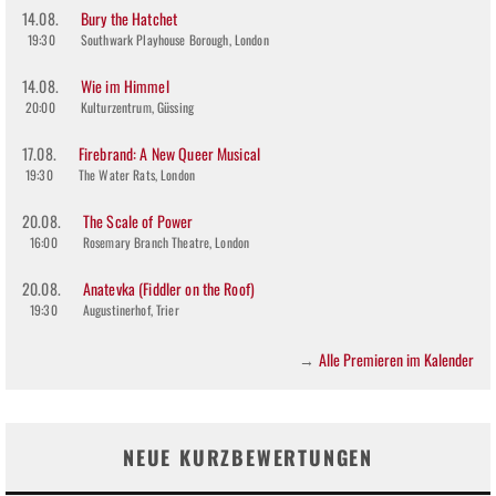
14.08.
Bury the Hatchet
19:30
Southwark Playhouse Borough, London
14.08.
Wie im Himmel
20:00
Kulturzentrum, Güssing
17.08.
Firebrand: A New Queer Musical
19:30
The Water Rats, London
20.08.
The Scale of Power
16:00
Rosemary Branch Theatre, London
20.08.
Anatevka (Fiddler on the Roof)
19:30
Augustinerhof, Trier
Alle Premieren im Kalender
→
NEUE KURZBEWERTUNGEN