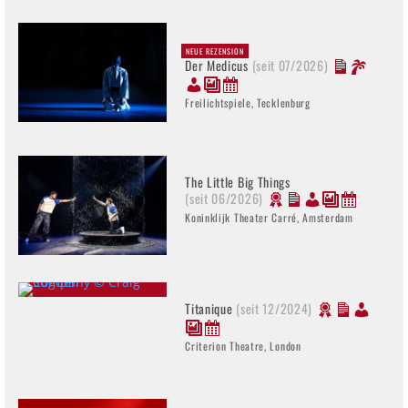
NEUE REZENSION
Der Medicus
(seit 07/2026)
Freilichtspiele, Tecklenburg
The Little Big Things
(seit 06/2026)
Koninklijk Theater Carré, Amsterdam
Titanique
(seit 12/2024)
Criterion Theatre, London