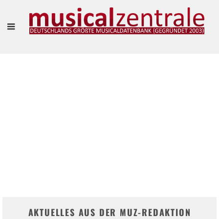
"VIELLEICHT IST ES SOGAR SCHÖN, SICH EINFACH MAL TREIBEN ZU LASSEN."
– MARIANNE LARSEN UND AGNES WIENER IM INTERVIEW
Frank Guevara Pérez
AKTUELLES AUS DER MUZ-REDAKTION