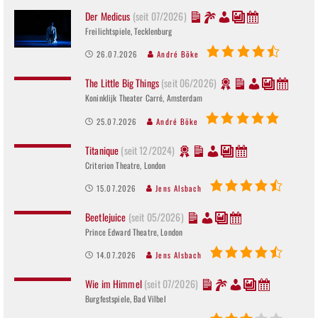
Der Medicus
(seit 07/2026)
Freilichtspiele, Tecklenburg
26.07.2026
André Böke
The Little Big Things
(seit 06/2026)
Koninklijk Theater Carré, Amsterdam
25.07.2026
André Böke
Titanique
(seit 12/2024)
Criterion Theatre, London
15.07.2026
Jens Alsbach
Beetlejuice
(seit 05/2026)
Prince Edward Theatre, London
14.07.2026
Jens Alsbach
Wie im Himmel
(seit 07/2026)
Burgfestspiele, Bad Vilbel