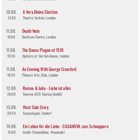
10.08.
A Very Divine Election
21:00
Theatro Technis, London
11.08.
Death Note
19:00
Barbican Centre, London
11.08.
The Dance Plague of 1518
19:30
Upstairs at the Gatehouse, London
11.08.
An Evening With George Crawford
19:30
Phoenix Arts Club, London
12.08.
Romeo & Julia - Liebe ist alles
20:00
Tournee (ATG Touring GmbH)
13.08.
West Side Story
20:30
Saarpolygon, Ensdorf
14.08.
Ein Leben für die Liebe - CASANOVA zum Schnuppern
15:00
Große Felsenbühne, Wunsiedel