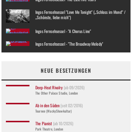
Ingos Fernsehsessel "Love Me Tonight" („Schloss im Mond“ /
„Schönste, liebe mich“)
Ingos Fernsehsessel - "A Chorus Line"
Ingos Fernsehsessel - "The Broadway Melody"
NEUE BESETZUNGEN
Deep-Heat Rivalry
(ab 09/2026)
The Other Palace Studio, London
Ab in den Süden
(seit 02/2016)
Tournee (WackyShowkultur)
The Pianist
(ab 10/2026)
Park Theatre, London