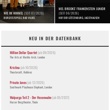
MEL BROOKS' FRANKENSTEIN JUNIOR
WIE IM HIMMEL
(SEIT 07/2026)
(SEIT 06/2026)
BURGFESTSPIELE, BAD VILBEL
HOF DER GÖTZENBURG, JAGSTHAUSEN
NEU IN DER DATENBANK
Million Dollar Quartet
(ab 09/2026)
The Arts at Marble Arch, London
Kristina
(ab 10/2026)
Theaterzelt, Koblenz
Private Jones
(ab 12/2026)
Southwark Playhouse Elephant, London
Walpurga Teil 2 - Der Hexenwahn
(ab 05/2027)
Harzer Bergtheater, Thale