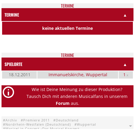
TER­MI­NE
TERMINE
▲
keine aktuellen Termine
TER­MI­NE
SPIELORTE
▲
18.12.2011
Immanuelskirche, Wuppertal
1
x
Wie ist Deine Meinung zu dieser Produktion?
Tausch Dich mit anderen Musicalfans in unserem
Forum
aus.
Archiv
Premiere 2011
Deutschland
Nordrhein-Westfalen (Deutschland)
Wuppertal
Maricel in Concert -Das Musical Konzert
Immanuelskirche Wuppertal