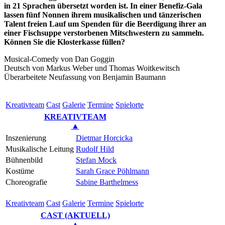
in 21 Sprachen übersetzt worden ist. In einer Benefiz-Gala
lassen fünf Nonnen ihrem musikalischen und tänzerischen
Talent freien Lauf um Spenden für die Beerdigung ihrer an
einer Fischsuppe verstorbenen Mitschwestern zu sammeln.
Können Sie die Klosterkasse füllen?
Musical-Comedy von Dan Goggin
Deutsch von Markus Weber und Thomas Woitkewitsch
Überarbeitete Neufassung von Benjamin Baumann
Kreativ­team
Cast
Gale­rie
Ter­mi­ne
Spielorte
KREATIVTEAM
▲
Inszenierung
Dietmar Horcicka
Musikalische Leitung
Rudolf Hild
Bühnenbild
Stefan Mock
Kostüme
Sarah Grace Pöhlmann
Choreografie
Sabine Barthelmess
Kreativ­team
Cast
Gale­rie
Ter­mi­ne
Spielorte
CAST (AKTUELL)
▲