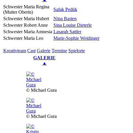
Schwester Maria Regina
Safak Pedük
(Mutter Oberin)
Schwester Maria Hubert
Nina Basten
Schwester Robert Anne
Sina Louise Dieterle
Schwester Maria Amnesia
Lasarah Sattler
Schwester Maria Leo
Marie-Sophie Weidinger
Kreativ­team
Cast
Gale­rie
Ter­mi­ne
Spielorte
GALERIE
▲
© Michael Gura
© Michael Gura