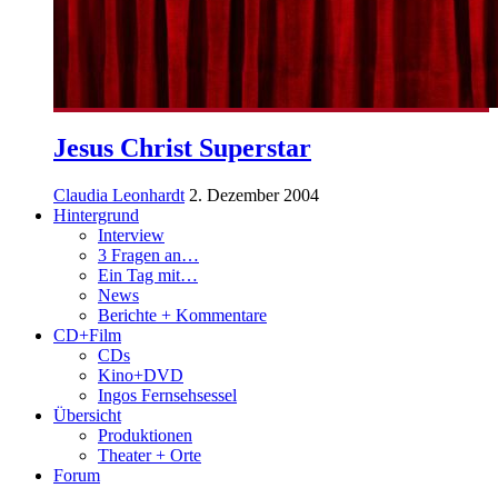
Jesus Christ Superstar
Claudia Leonhardt
2. Dezember 2004
Hintergrund
Interview
3 Fragen an…
Ein Tag mit…
News
Berichte + Kommentare
CD+Film
CDs
Kino+DVD
Ingos Fernsehsessel
Übersicht
Produktionen
Theater + Orte
Forum