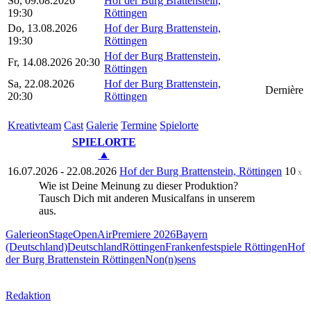
So, 09.08.2026
Hof der Burg Brattenstein,
19:30
Röttingen
Do, 13.08.2026
Hof der Burg Brattenstein,
19:30
Röttingen
Hof der Burg Brattenstein,
Fr, 14.08.2026 20:30
Röttingen
Sa, 22.08.2026
Hof der Burg Brattenstein,
Dernière
20:30
Röttingen
Kreativ­team
Cast
Gale­rie
Ter­mi­ne
Spielorte
SPIELORTE
▲
16.07.2026 - 22.08.2026
Hof der Burg Brattenstein, Röttingen
10
x
Wie ist Deine Meinung zu dieser Produktion?
Tausch Dich mit anderen Musicalfans in unserem
Forum
aus.
Galerie
onStage
OpenAir
Premiere 2026
Bayern
(Deutschland)
Deutschland
Röttingen
Frankenfestspiele Röttingen
Hof
der Burg Brattenstein Röttingen
Non(n)sens
Redaktion